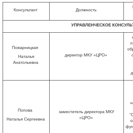
Консультант
Должность
УПРАВЛЕНЧЕСКОЕ КОНСУЛ
п
Пожарницкая
об
директор МКУ «ЦРО»
Наталья
Анатольевна
д
н
Попова
заместитель директора МКУ
“
«ЦРО»
Наталья Сергеевна
о
фун