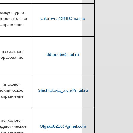
изкультурно-
доровительное
valerevna1318@mail.ru
направление
шахматное
ddtpriob@mail.ru
образование
знаково-
техническое
Shishlakova_alen@mail.ru
направление
психолого-
едагогическое
Olgako0210@gmail.com
направление