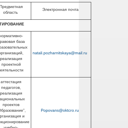
Предметная
Электронная почта
область
ЬТИРОВАНИЕ
нормативно-
равовая база
разовательных
организаций,
natali.pozharnitskaya@mail.ru
реализация
проектной
еятельности
аттестация
педагогов,
реализация
ациональных
проектов
Образование”,
Popovans@oktcro.ru
рганизация и
кционирование
учебно-