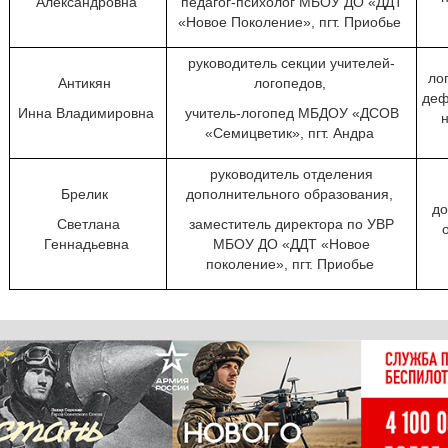
Александровна
педагог-психолог МБОУ ДО «ДДТ
«Новое Поколение», пгт. Приобье
руководитель секции учителей-
ло
Антикян
логопедов,
деф
Инна Владимировна
учитель-логопед МБДОУ «ДСОВ
«Семицветик», пгт. Андра
руководитель отделения
Брелик
дополнительного образования,
до
Светлана
заместитель директора по УВР
Геннадьевна
МБОУ ДО «ДДТ «Новое
поколение», пгт. Приобье