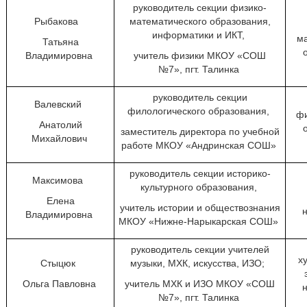
руководитель секции физико-
Рыбакова
математического образования,
информатики и ИКТ,
ма
Татьяна
Владимировна
учитель физики МКОУ «СОШ
№7», пгт. Талинка
руководитель секции
Валевский
филологического образования,
фи
Анатолий
заместитель директора по учебной
Михайлович
работе МКОУ «Андринская СОШ»
руководитель секции историко-
Максимова
культурного образования,
Елена
учитель истории и обществознания
Владимировна
МКОУ «Нижне-Нарыкарская СОШ»
руководитель секции учителей
х
Стыцюк
музыки, МХК, искусства, ИЗО;
Ольга Павловна
учитель МХК и ИЗО МКОУ «СОШ
№7», пгт. Талинка