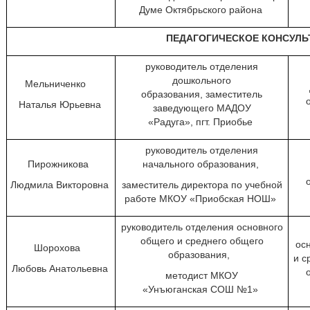
Думе Октябрьского района
ПЕДАГОГИЧЕСКОЕ КОНСУЛ
руководитель отделения
дошкольного
Мельниченко
образования, заместитель
Наталья Юрьевна
заведующего МАДОУ
«Радуга», пгт. Приобье
руководитель отделения
Пирожникова
начального образования,
Людмила Викторовна
заместитель директора по учебной
работе МКОУ «Приобская НОШ»
руководитель отделения основного
общего и среднего общего
ос
Шорохова
образования,
и с
Любовь Анатольевна
методист МКОУ
«Унъюганская СОШ №1»