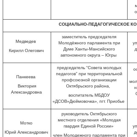
СОЦИАЛЬНО-ПЕДАГОГИЧЕСКОЕ К
заместитель председателя
Медведев
Молодёжного парламента при
у
Думе Ханты-Мансийского
д
Кирилл Олегович
автономного округа – Югры
председатель “Совета молодых
о
педагогов” при территориальной
Панкеева
профсоюзной организации
мол
Виктория
Октябрьского района,
н
Александровна
воспитатель МБДОУ
«ДСОВ»Дюймовочка», пгт. Приобье
руководитель Октябрьского
местного отделения «Молодая
Мотко
гвардия Единой России»
у
Юрий Александрович
д
член Молодежного парламента при