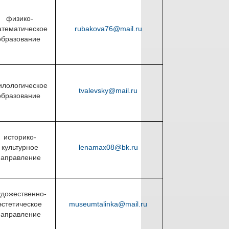
физико-
тематическое
rubakova76@mail.ru
образование
лологическое
tvalevsky@mail.ru
образование
историко-
культурное
lenamax08@bk.ru
направление
удожественно-
эстетическое
museumtalinka@mail.ru
направление