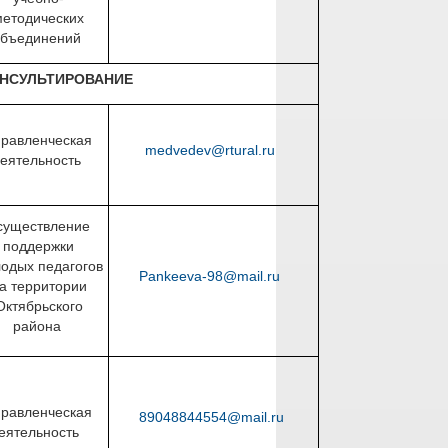
методических
объединений
ОНСУЛЬТИРОВАНИЕ
правленческая
medvedev@rtural.ru
еятельность
существление
поддержки
одых педагогов
Pankeeva-98@mail.ru
а территории
Октябрьского
района
правленческая
89048844554@mail.ru
еятельность