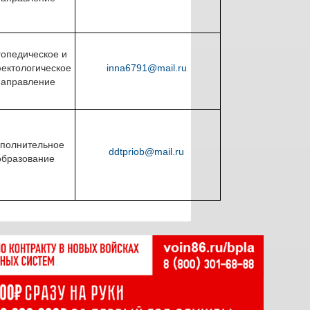
гопедическое и
ектологическое
inna6791@mail.ru
направление
полнительное
ddtpriob@mail.ru
образование