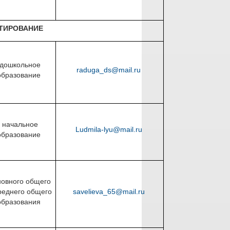
ЬТИРОВАНИЕ
дошкольное
raduga_ds@mail.ru
образование
начальное
Ludmila-lyu@mail.ru
образование
новного общего
реднего общего
savelieva_65@mail.ru
образования