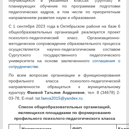
обучающихся в указанных классах (группах) и
планирующих обучение по программам подготовки
педагогических кадров, в том числе по приоритетным
направлениям развития науки и образования.
С 1 сентября 2023 года в Октябрьском районе на базе 6
общеобразовательных организаций реализуется проект
психолого-педагогический класс. Организационно-
методическое сопровождение образовательного процесса
осуществляется научно-педегагогическим составом
Сургутского государственного педагогического
университета на основе заключеннного
соглашения о
сотрудничестве
.
По всем вопросам организации и функционирования
профильного класса психолого-педагогической
направленности обращаться к муниципальному
куратору
Фаевой Татьяне Андреевне
, тел. 8 (34678) 2-
03-78, E-mail:
tat.faeva2015@yandex.ru
.
Список общеобразовательных организаций,
являющихся площадками по формированию
профильного психолого-педагогического класса
Наименование
ФИО
Коли