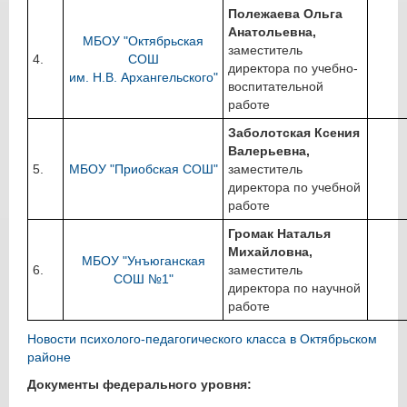
Полежаева Ольга
Анатольевна,
МБОУ "Октябрьская
заместитель
4.
СОШ
директора по учебно-
им. Н.В. Архангельского"
воспитательной
работе
Заболотская Ксения
Валерьевна,
5.
МБОУ "Приобская СОШ"
заместитель
директора по учебной
работе
Громак Наталья
Михайловна,
МБОУ "Унъюганская
6.
заместитель
СОШ №1"
директора по научной
работе
Новости психолого-педагогического класса в Октябрьском
районе
Документы федерального уровня: