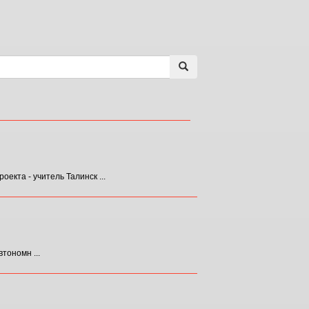
екта - учитель Талинск ...
тономн ...