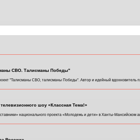
сманы СВО. Талисманы Победы"
роект "Талисманы СВО, талисманы Победы". Автор и идейный вдохновитель про
телевизионного шоу «Классная Тема!»
аставники» национального проекта «Молодежь и дети» в Ханты-Мансийском ав
да России»