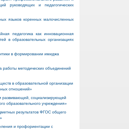
ций руководящих и педагогических
дных языков коренных малочисленных
йная педагогика как инновационная
тей в образовательных организациях
олитики в формировании имиджа
та работы методических объединений
ществ в образовательной организации
льных отношений»
ли развивающей, социализирующей
ого образовательного учреждения»
едметных результатов ФГОС общего
»
еления и профориентации с